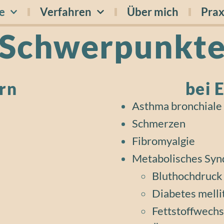
e
Verfahren
Über mich
Prax
Schwerpunkt
rn
bei 
Asthma bronchiale
Schmerzen
Fibromyalgie
Metabolisches Sy
Bluthochdruck
Diabetes melli
Fettstoffwech