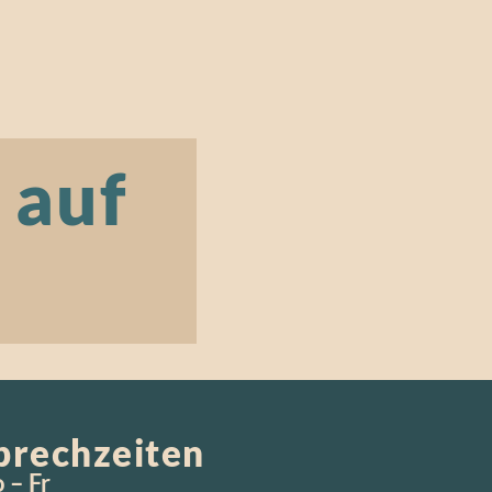
 auf
prechzeiten
 – Fr