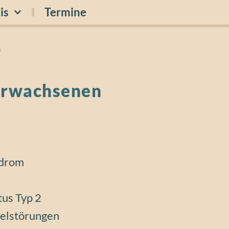
is
Termine
e
Erwachsenen
ndrom
tus Typ 2
selstörungen