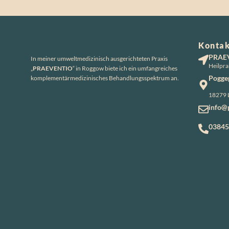
Kontak
PRAE
In meiner umweltmedizinisch ausgerichteten Praxis
Heilpra
„
PRAEVENTIO
“ in Roggow biete ich ein umfangreiches
Poggep
komplementärmedizinisches Behandlungsspektrum an.
18279 
info@
03845