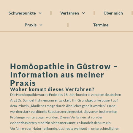
Schwerpunkte
Verfahren
Über mich
Praxis
Termine
Homöopathie in Güstrow –
Information aus meiner
Praxis
Woher kommt dieses Verfahren?
Die Homöopathie wurde Ende des 18. Jahrhunderts von dem deutschen
Arzt Dr. Samuel Hahnemann entwickelt. Ihr Grundgedanke basiert auf
dem Prinzip „Ähnliches möge durch Ähnliches geheilt werden“. Dabei
werden stark verdünnte Substanzen eingesetzt, die zuvor bestimmten
Prüfungen unterzogen wurden. Dieses Verfahren ist von der
evidenzbasierten Medizin nicht anerkannt. Es handelt sich um ein
Verfahren der Naturheilkunde, das heute weltweit in unterschiedlichen