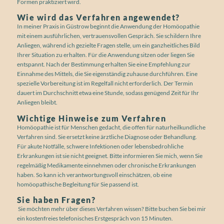
Formen praktiziert wird.
Wie wird das Verfahren angewendet?
In meiner Praxis in Güstrow beginnt die Anwendung der Homöopathie
mit einem ausführlichen, vertrauensvollen Gespräch. Sie schildern Ihre
Anliegen, während ich gezielte Fragen stelle, um ein ganzheitliches Bild
Ihrer Situation zu erhalten. Für die Anwendung sitzen oder liegen Sie
entspannt. Nach der Bestimmung erhalten Sie eine Empfehlung zur
Einnahme des Mittels, die Sie eigenständig zuhause durchführen. Eine
spezielle Vorbereitung ist im Regelfall nicht erforderlich. Der Termin
dauert im Durchschnitt etwa eine Stunde, sodass genügend Zeit für Ihr
Anliegen bleibt.
Wichtige Hinweise zum Verfahren
Homöopathie ist für Menschen gedacht, die offen für naturheilkundliche
Verfahren sind. Sie ersetzt keine ärztliche Diagnose oder Behandlung.
Für akute Notfälle, schwere Infektionen oder lebensbedrohliche
Erkrankungen ist sie nicht geeignet. Bitte informieren Sie mich, wenn Sie
regelmäßig Medikamente einnehmen oder chronische Erkrankungen
haben. So kann ich verantwortungsvoll einschätzen, ob eine
homöopathische Begleitung für Sie passend ist.
Sie haben Fragen?
Sie möchten mehr über dieses Verfahren wissen? Bitte buchen Sie bei mir
ein kostenfreies telefonisches Erstgespräch von 15 Minuten.