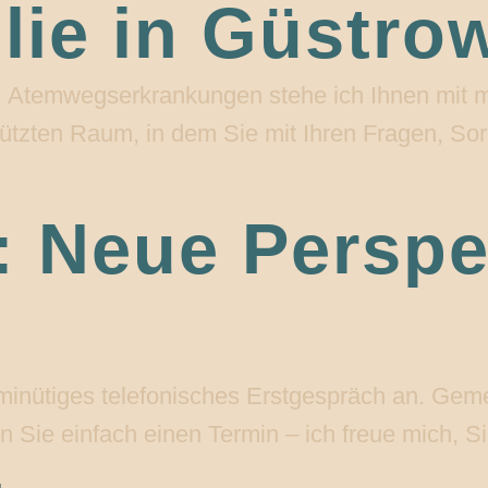
lie in Güstro
u. A. Atemwegserkrankungen stehe ich Ihnen mi
schützten Raum, in dem Sie mit Ihren Fragen,
t: Neue Perspe
-minütiges telefonisches Erstgespräch an. Gem
en Sie einfach einen Termin – ich freue mich, 