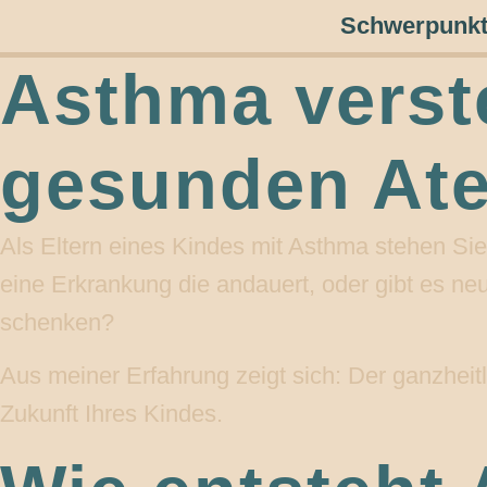
Schwerpunk
Asthma verst
gesunden Ate
Als Eltern eines Kindes mit Asthma stehen Sie
eine Erkrankung die andauert, oder gibt es ne
schenken?
Aus meiner Erfahrung zeigt sich: Der ganzheit
Zukunft Ihres Kindes.