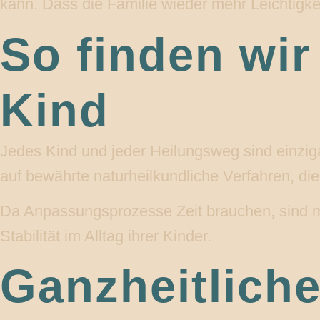
kann. Dass die Familie wieder mehr Leichtigke
So finden wir
Kind
Jedes Kind und jeder Heilungsweg sind einziga
auf bewährte naturheilkundliche Verfahren, di
Da Anpassungsprozesse Zeit brauchen, sind me
Stabilität im Alltag ihrer Kinder.
Ganzheitliche