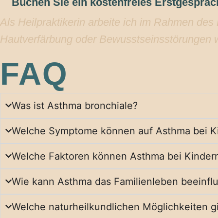
Buchen Sie ein kostenfreies Erstgespräc
Als Heilpraktikerin arbeite ich im Rahmen des 
Hautverfärbung oder Bewusstseinsstörungen we
FAQ
Was ist Asthma bronchiale?
Welche Symptome können auf Asthma bei K
Welche Faktoren können Asthma bei Kinder
Wie kann Asthma das Familienleben beeinfl
Welche naturheilkundlichen Möglichkeiten g