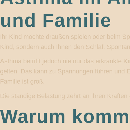
und Familie
Ihr Kind möchte draußen spielen oder beim Spo
Kind, sondern auch Ihnen den Schlaf. Sponta
Asthma betrifft jedoch nie nur das erkrankte 
gelten. Das kann zu Spannungen führen und Elt
Familie ist groß.
Die ständige Belastung zehrt an Ihren Kräften 
Warum kommt