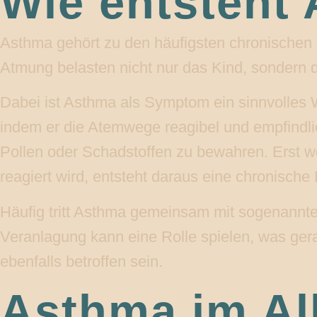
Wie entsteht
Asthma gehört zu den häufigsten chronischen
Atmung belasten nicht nur das Kind, sondern d
Dabei ist Asthma als Symptom ein sinnvolles
indem er die Atemwege reagibel und empfindli
Pollen oder Schadstoffen zu bewahren. Erst we
reagiert wird, entsteht daraus eine chronische 
Häufig tritt Asthma gemeinsam mit sogenannt
Veranlagung kann eine Rolle spielen, was gera
ebenfalls betroffen sein.
Asthma im All