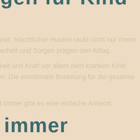
ot. Nächtlicher Husten raubt nicht nur Ihrem
rheit und Sorgen prägen den Alltag.
keit und Kraft vor allem dem kranken Kind
en. Die emotionale Belastung für die gesamte
t immer gibt es eine einfache Antwort.
 immer