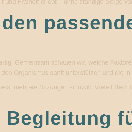
it und Freiheit erlebt – ohne ständige Sorge v
 den passende
rtig. Gemeinsam schauen wir, welche Faktoren 
e den Organismus sanft unterstützen und die i
ist mehrere Sitzungen sinnvoll. Viele Eltern 
 Begleitung fü