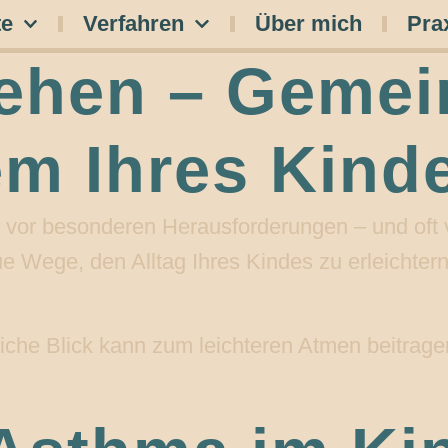
te
Verfahren
Über mich
Pra
ehen – Gemei
m Ihres Kind
 vor besonderen Herausforderungen – und oft vo
ue Wege, den Alltag Ihres Kindes zu erleichter
liche Blick kann zum leichteren Atmen beitrag