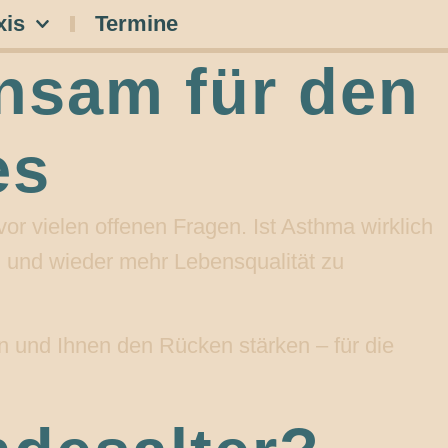
xis
Termine
nsam für den
es
r vielen offenen Fragen. Ist Asthma wirklich
n und wieder mehr Lebensqualität zu
en und Ihnen den Rücken stärken – für die