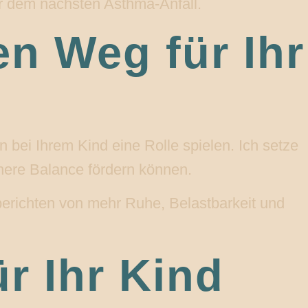
or dem nächsten Asthma-Anfall.
n Weg für Ihr
bei Ihrem Kind eine Rolle spielen. Ich setze
nnere Balance fördern können.
berichten von mehr Ruhe, Belastbarkeit und
r Ihr Kind