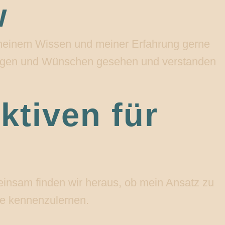
w
t meinem Wissen und meiner Erfahrung gerne
 Sorgen und Wünschen gesehen und verstanden
ktiven für
einsam finden wir heraus, ob mein Ansatz zu
Sie kennenzulernen.