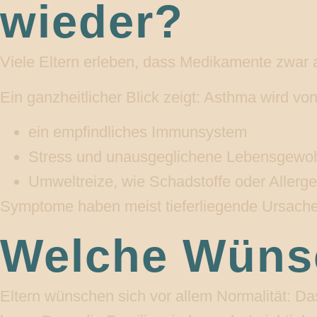
wieder?
Viele Eltern erleben, dass Medikamente zwar 
Ein ganzheitlicher Blick zeigt: Asthma wird v
ein empfindliches Immunsystem
Stress und unausgeglichene Lebensgewo
Umweltreize, wie Schadstoffe oder Allerg
Symptome haben meist tieferliegende Ursachen
Welche Wünsc
Eltern wünschen sich vor allem Normalität: Das