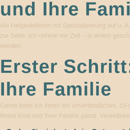
und Ihre Fami
Als Heilpraktikerin mit Spezialisierung auf 
zur Seite. Ich nehme mir Zeit – in einem ge
werden.
Erster Schrit
Ihre Familie
Gerne biete ich Ihnen ein unverbindliches, 15
Ihrem Kind und Ihrer Familie passt. Vereinbar