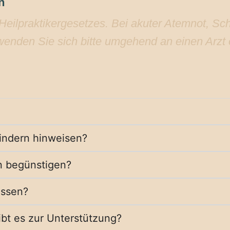
h
Heilpraktikergesetzes. Bei akuter Atemnot, Sch
nden Sie sich bitte umgehend an einen Arzt o
indern hinweisen?
n begünstigen?
ussen?
ibt es zur Unterstützung?