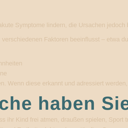
akute Symptome lindern, die Ursachen jedoch 
on verschiedenen Faktoren beeinflusst – etwa d
hnheiten
ene
. Wenn diese erkannt und adressiert werden, 
he haben Sie 
s ihr Kind frei atmen, draußen spielen, Sport 