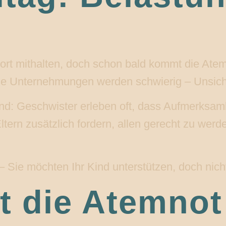
rt mithalten, doch schon bald kommt die Atemn
ne Unternehmungen werden schwierig – Unsiche
Kind: Geschwister erleben oft, dass Aufmerksam
ern zusätzlich fordern, allen gerecht zu werd
– Sie möchten Ihr Kind unterstützen, doch nich
 die Atemnot