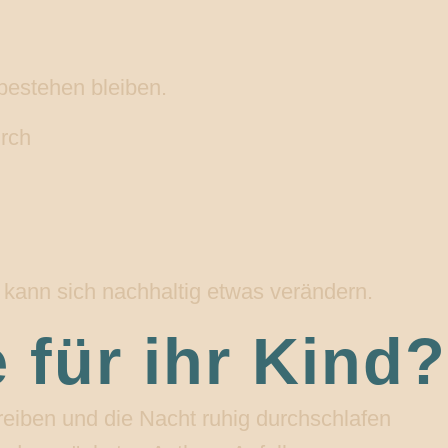
bestehen bleiben.
urch
kann sich nachhaltig etwas verändern.
für ihr Kind?
treiben und die Nacht ruhig durchschlafen