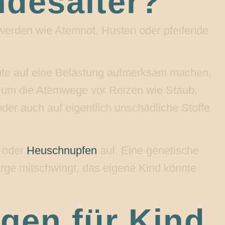
ndesalter?
werden wie Atemnot, Husten oder pfeifende
hte auf eine Belastung aufmerksam machen,
, um die Atemwege vor Reizen wie Staub,
der auch auf eigentlich unschädliche Stoffe
oder
Heuschnupfen
auf. Eine genetische
orge mitschwingt, das eigene Kind könnte
gen für Kind