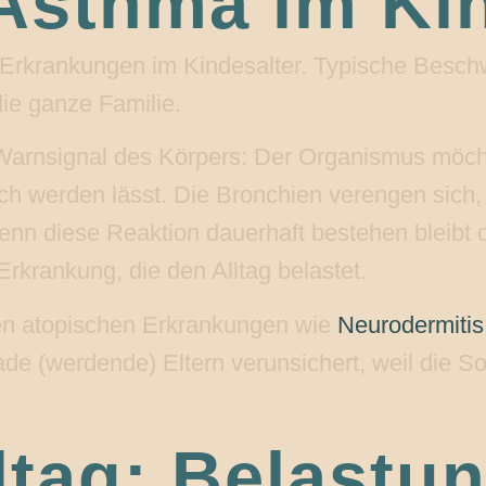
 Asthma im Ki
 Erkrankungen im Kindesalter. Typische Besch
ie ganze Familie.
 Warnsignal des Körpers: Der Organismus möc
ch werden lässt. Die Bronchien verengen sich
nn diese Reaktion dauerhaft bestehen bleibt o
Erkrankung, die den Alltag belastet.
en atopischen Erkrankungen wie
Neurodermitis
de (werdende) Eltern verunsichert, weil die S
tag: Belastun